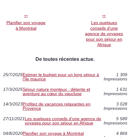
Planifier son voyage
Les quelques
à Montréal
conseils d’une
agence de voyages
pour son séjour en
Afrique
De toutes récentes actue.
25/7/2025
Estimer le budget pour un long séjour à
1 309
l’île maurice
Impressions
17/3/2025
Séjour nature monteux : détente et
1 631
aventure au cœur du vaucluse
Impressions
14/3/2023
Profitez de vacances relaxantes en
3 028
Provence
Impressions
27/11/2021
Les quelques conseils d’une agence de
5 589
voyages pour son séjour en Afrique
Impressions
04/8/2020
Planifier son voyage à Montréal
4 869