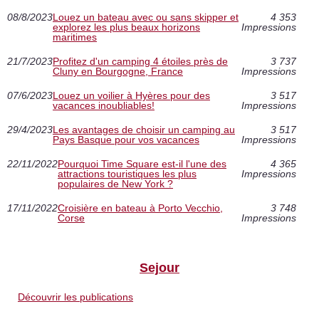
08/8/2023
Louez un bateau avec ou sans skipper et
4 353
explorez les plus beaux horizons
Impressions
maritimes
21/7/2023
Profitez d'un camping 4 étoiles près de
3 737
Cluny en Bourgogne, France
Impressions
07/6/2023
Louez un voilier à Hyères pour des
3 517
vacances inoubliables!
Impressions
29/4/2023
Les avantages de choisir un camping au
3 517
Pays Basque pour vos vacances
Impressions
22/11/2022
Pourquoi Time Square est-il l'une des
4 365
attractions touristiques les plus
Impressions
populaires de New York ?
17/11/2022
Croisière en bateau à Porto Vecchio,
3 748
Corse
Impressions
Sejour
Découvrir les publications