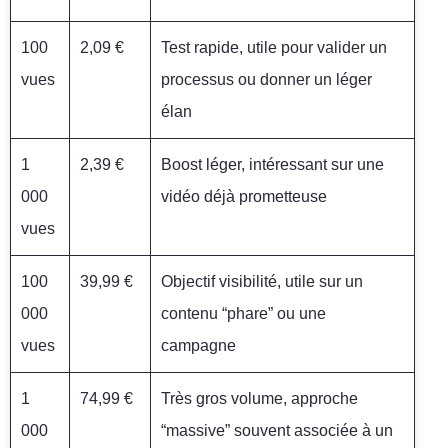
100
2,09 €
Test rapide, utile pour valider un
vues
processus ou donner un léger
élan
1
2,39 €
Boost léger, intéressant sur une
000
vidéo déjà prometteuse
vues
100
39,99 €
Objectif visibilité, utile sur un
000
contenu “phare” ou une
vues
campagne
1
74,99 €
Très gros volume, approche
000
“massive” souvent associée à un