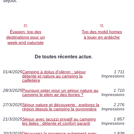
séjour.
Évasion: top des
Top des mobil homes
destinations pour un
à louer en ardèche
week-end naturiste
De toutes récentes actue.
01/4/2025
Camping à dolus d'oléron : séjour
1 711
détente et nature au camping la
Impressions
cailletière
28/3/2025
Pourquoi opter pour un séjour nature au
1 710
camping le plein air des bories ?
Impressions
27/3/2025
Séjour nature et découverte : explorez la
2 276
région depuis le camping la guyonnière
Impressions
21/3/2025
Séjour avec jacuzzi privatif au camping
1 857
les ilates : détente et confort garanti
Impressions
20/3/2025
Découvrez la provence autrement avec
1 839