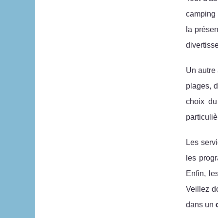
camping
la prése
divertiss
Un autre 
plages, 
choix d
particuli
Les servi
les prog
Enfin, le
Veillez d
dans un