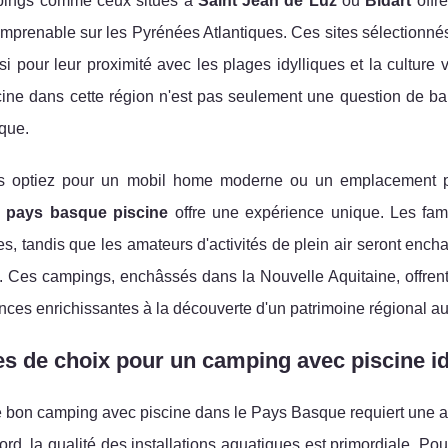
ings comme ceux situés à
Saint Jean de Luz
ou
Bidart
offre
mprenable sur les Pyrénées Atlantiques. Ces sites sélectionné
i pour leur proximité avec les plages idylliques et la culture
cine dans cette région n'est pas seulement une question de b
que.
 optiez pour un mobil home moderne ou un emplacement plu
 pays basque piscine
offre une expérience unique. Les famil
s, tandis que les amateurs d'activités de plein air seront enc
. Ces campings, enchâssés dans la Nouvelle Aquitaine, offrent 
ces enrichissantes à la découverte d'un patrimoine régional au
es de choix pour un camping avec piscine 
e bon camping avec piscine dans le Pays Basque requiert une atte
ord, la qualité des installations aquatiques est primordiale. Pour