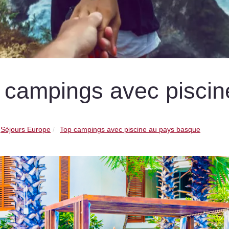
 campings avec pisci
Séjours Europe
Top campings avec piscine au pays basque