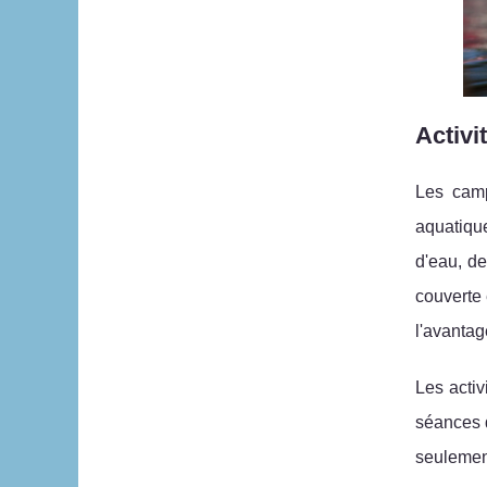
Activi
Les camp
aquatique
d'eau, d
couverte 
l'avantag
Les acti
séances 
seulement