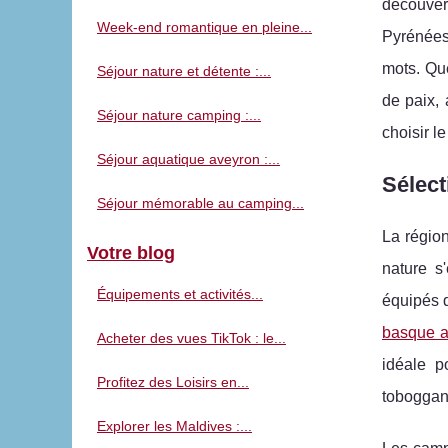
découver
Week-end romantique en pleine...
Pyrénées.
mots. Qu
Séjour nature et détente :...
de paix,
Séjour nature camping :...
choisir l
Séjour aquatique aveyron :...
Sélect
Séjour mémorable au camping...
La région
Votre blog
nature s
Équipements et activités...
équipés d
basque a
Acheter des vues TikTok : le...
idéale p
Profitez des Loisirs en...
toboggan
Explorer les Maldives :...