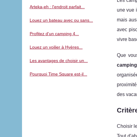
Les camp
Arteka-eh : l'endroit parfait...
une vue i
mais auss
Louez un bateau avec ou sans...
avec pis
Profitez d'un camping 4...
vivre bas
Louez un voilier à Hyères...
Que vous
Les avantages de choisir un...
camping
Pourquoi Time Square est-il...
organisée
proximité
des vacan
Critèr
Choisir l
Tout d'ab