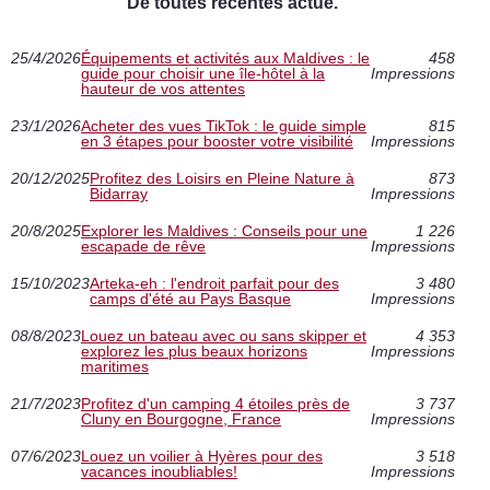
De toutes récentes actue.
25/4/2026
Équipements et activités aux Maldives : le
458
guide pour choisir une île-hôtel à la
Impressions
hauteur de vos attentes
23/1/2026
Acheter des vues TikTok : le guide simple
815
en 3 étapes pour booster votre visibilité
Impressions
20/12/2025
Profitez des Loisirs en Pleine Nature à
873
Bidarray
Impressions
20/8/2025
Explorer les Maldives : Conseils pour une
1 226
escapade de rêve
Impressions
15/10/2023
Arteka-eh : l'endroit parfait pour des
3 480
camps d'été au Pays Basque
Impressions
08/8/2023
Louez un bateau avec ou sans skipper et
4 353
explorez les plus beaux horizons
Impressions
maritimes
21/7/2023
Profitez d'un camping 4 étoiles près de
3 737
Cluny en Bourgogne, France
Impressions
07/6/2023
Louez un voilier à Hyères pour des
3 518
vacances inoubliables!
Impressions